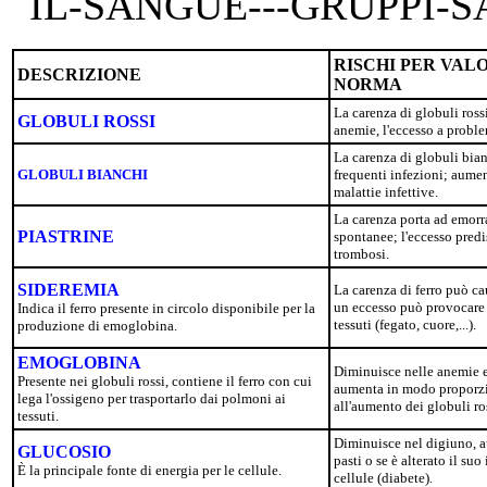
RISCHI PER VAL
DESCRIZIONE
NORMA
La carenza di globuli ross
GLOBULI ROSSI
anemie, l'eccesso a proble
La carenza di globuli bian
GLOBULI BIANCHI
frequenti infezioni; aume
malattie infettive.
La carenza porta ad emorr
PIASTRINE
spontanee; l'eccesso pred
trombosi.
SIDEREMIA
La carenza di ferro può c
un eccesso può provocare 
Indica il ferro presente in circolo disponibile per la
tessuti (fegato, cuore,...).
produzione di emoglobina.
EMOGLOBINA
Diminuisce nelle anemie e
Presente nei globuli rossi, contiene il ferro con cui
aumenta in modo proporz
lega l'ossigeno per trasportarlo dai polmoni ai
all'aumento dei globuli ro
tessuti.
Diminuisce nel digiuno, 
GLUCOSIO
pasti o se è alterato il suo
È la principale fonte di energia per le cellule.
cellule (diabete).