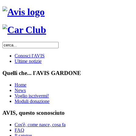
Conosci l'AVIS
Ultime notizie
Quelli che... l'AVIS GARDONE
Home
News
Voglio iscrivermi!
Moduli donazione
AVIS, questo sconosciuto
Cos'è, come nasce, cosa fa
FAQ
Il sangue