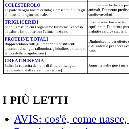
COLESTEROLO
È normale se la dieta è po
animali, l'aumento predis
Fa parte di ogni nostra cellula; è presente in tutti gli
cardiovascolari.
alimenti di origine animale.
TRIGLICERIDI
I livelli sono bassi se la d
equilibrata, l'aumento pr
Sono i grassi in cui l'organismo trasforma l'eccesso
malattie cardiovascolari.
di calorie introdotte con l'alimentazione.
PROTEINE TOTALI
Diminuiscono per effetto 
Rappresentano tutti gli importanti costituenti
o di sintesi o per eccessiv
proteici del sangue (albumina, globuline, anticorpi,
rene.
fattori della coagulazione).
CREATININEMIA
Aumenta nelle gravi malat
Indica la capacità del rene di filtrare il sangue
depurandolo dalla creatinina (scoria).
I PIÙ LETTI
AVIS: cos'è, come nasce, 