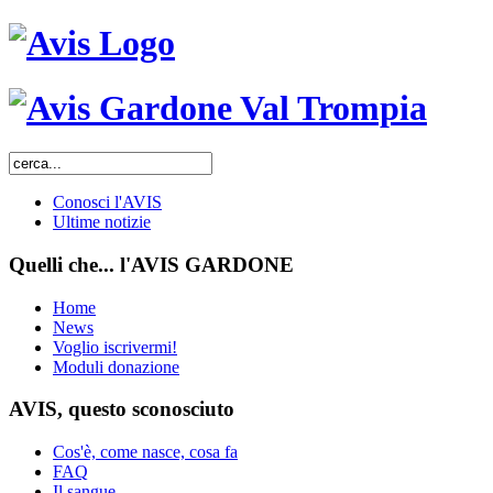
Conosci l'AVIS
Ultime notizie
Quelli che... l'AVIS GARDONE
Home
News
Voglio iscrivermi!
Moduli donazione
AVIS, questo sconosciuto
Cos'è, come nasce, cosa fa
FAQ
Il sangue