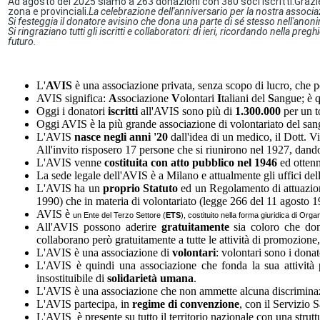
Ad agosto del 2025 siamo a 263 donazioni con 380 soci iscritti.
Grazi
zona e provinciali.
La celebrazione dell'anniversario per la nostra associ
Si festeggia il donatore avisino che dona una parte di sé stesso nell'anon
Si ringraziano tutti gli iscritti e collaboratori: di ieri, ricordando nella 
futuro.
L'
AVIS
è una associazione privata, senza scopo di lucro, che pe
AVIS significa:
A
ssociazione
V
olontari
I
taliani del
S
angue; è 
Oggi i donatori
iscritti
all'AVIS sono più di
1.300.000
per un to
Oggi AVIS
è la più grande associazione di volontariato del san
L'
AVIS
nasce negli anni '20
dall'idea di un medico, il Dott. V
All'invito risposero 17 persone che si riunirono nel 1927, dand
L'
AVIS
venne
costituita con atto pubblico nel 1946
ed ottenn
La sede legale dell'AVIS è a Milano e attualmente gli uffici de
L'AVIS ha un
proprio Statuto
ed un Regolamento di attuazione 
1990) che in materia di volontariato (legge 266 del 11 agosto 
AVIS è
un Ente del Terzo Settore (
ETS
), costituito nella forma giuridica di Orga
All'AVIS possono aderire
gratuitamente
sia coloro che don
collaborano però gratuitamente a tutte le attività di promozion
L'AVIS è una associazione di
volontari
: volontari sono i donat
L'AVIS è quindi una associazione che fonda la sua attività p
insostituibile di
solidarietà umana
.
L'AVIS è una associazione che non ammette alcuna discrimin
L'AVIS partecipa, in
regime di convenzione
, con il Servizio 
L'
AVIS
è presente su tutto il territorio nazionale con una strutt