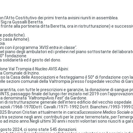
n l'Atto Costitutivo dei primi trenta avisini riuniti in assemblea.
 Sig.ra Gussalli Beretta.
di fronte alla portineria ditta Beretta, ora in ristrutturazione) e succ
e podistiche).
so casa Aimone).
pia.
anni con il programma
"AVIS entra in classe".
el piano degli ambulatori ed i prelievi nel piano sottostante del laborato
 30° fondazione.
 solidarietà ed il gesto del dono.
done Val Trompia il
Nucleo AVIS Alpini
.
a Comunale di Inzino.
o la Casa delle Associazioni e festeggiamo il 50° di fondazione con la n
delle sezioni comunali della Valtrompia presso l'ospedale vecchio di Gar
rantita, con tutte le prescrizioni e garanzie, la donazione di sangue p
UNTS
, passaggio finale del lungo iter iniziato nel 2019 con l'approvazi
mpia denominata
"ValtrompiAvis Fest"
da Gardone.
di ristrutturazione generale dell'intero edificio del vecchio ospedale
azioli
/
1968-1970
Dott. Cavalli
/
1971-1992
Dott. Bianchini
/
1993-1999
025 Brunori Cristian attualmente in carica
Successione Medico Sociale or
ostra sezione negli anni: contributi per le zone terremotate, per l'emer
 ad inizio anno.
Negli ultimi 30 anni i nostri volontari sono riusciti a 
gosto 2024, ci sono state 545 donazioni.