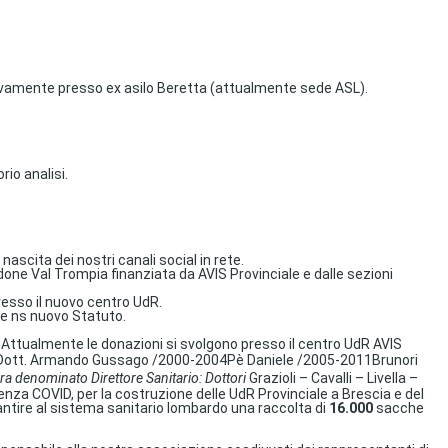
essivamente presso ex asilo Beretta (attualmente sede ASL).
rio analisi.
ascita dei nostri canali social in rete.
done Val Trompia finanziata da AVIS Provinciale e dalle sezioni
resso il nuovo centro UdR.
one ns nuovo Statuto.
. Attualmente le donazioni si svolgono presso il centro UdR AVIS
Dott. Armando Gussago
/
2000-2004
P
è
Daniele
/
2005-2011
Brunori
a denominato Direttore Sanitario:
Dottori
Grazioli – Cavalli – Livella –
genza COVID, per la costruzione delle UdR Provinciale a Brescia e del
garantire al sistema sanitario lombardo una raccolta di
16.000
sacche