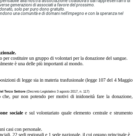
ndispensabile alla nostra associazione coadiuvati dai rappresentanti di
iverse generazioni di associati a favore del prossimo.
 donato, solo per puro dono gratuito.
he ci rendono una comunità e di domani nell'impegno e con la speranza nel
zionale.
o per costituire un gruppo di volontari per la donazione del sangue.
ualmente è una delle più importanti al mondo.
posizioni di legge sia in materia trasfusionale (legge 107 del 4 Maggio
el Terzo Settore
(Decreto Legislativo 3 agosto 2017, n. 117)
che, pur non potendo per motivi di inidoneità fare la donazione,
ione sociale
e sul volontariato quale elemento centrale e strumento
cuni casi con personale.
nciali, 22 sedi regionali e 1 sede nazionale, il cui organo principale è