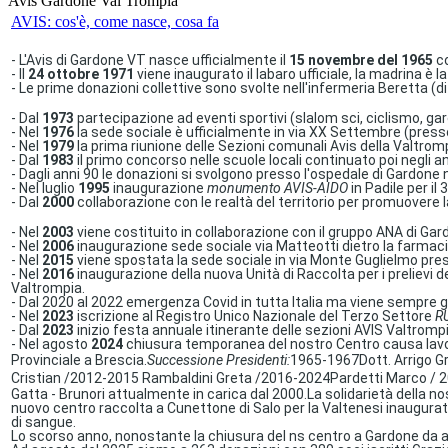
Avis Gardone Val Trompia
AVIS: cos'è, come nasce, cosa fa
- L'Avis di Gardone VT nasce ufficialmente il
15 novembre del 1965
co
- Il
24 ottobre 1971
viene inaugurato il labaro ufficiale, la madrina è la
- Le prime donazioni collettive sono svolte nell'infermeria Beretta (
- Dal
1973
partecipazione ad eventi sportivi (slalom sci, ciclismo, gar
- Nel
1976
la sede sociale è ufficialmente in via XX Settembre (pres
- Nel
1979
la prima riunione delle Sezioni comunali Avis della Valtrom
- Dal
1983
il primo concorso nelle scuole locali continuato poi negli 
- Dagli anni 90 le donazioni si svolgono presso l'ospedale di Gardone n
- Nel luglio
1995
inaugurazione
monumento AVIS-AIDO
in Padile per il
- Dal
2000
collaborazione con le realtà del territorio per promuovere la
- Nel
2003
viene costituito in collaborazione con il gruppo ANA di Gar
- Nel
2006
inaugurazione sede sociale via Matteotti dietro la farmaci
- Nel
2015
viene spostata la sede sociale in via Monte Guglielmo press
- Nel
2016
inaugurazione della nuova Unità di Raccolta per i prelievi 
Valtrompia.
- Dal 2020 al 2022 emergenza Covid in tutta Italia ma viene sempre ga
- Nel
2023
iscrizione al Registro Unico Nazionale del Terzo Settore
R
- Dal
2023
inizio festa annuale itinerante delle sezioni AVIS Valtro
- Nel agosto
2024
chiusura temporanea del nostro Centro causa lavori 
Provinciale a Brescia.
Successione Presidenti:
1965-1967
Dott. Arrigo Gr
Cristian
/
2012-2015
Rambaldini Greta
/
2016-2024
Pardetti Marco
/
2
Gatta - Brunori attualmente in carica dal 2000.
La solidarietà della n
nuovo centro raccolta a Cunettone di Salo per la Valtenesi inaugurato
di sangue.
Lo scorso anno, nonostante la chiusura del ns centro a Gardone da a