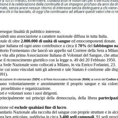
e a tutti i medici, infermiere, collaboratori e volontari per il servizio i
azione è la celebrazione della continuità di un impegno profuso da anni da d
imato, senza avere nessun ritorno di interesse senza distinguere a chi viene
preghiera chi ci ha lasciato, di oggi che continuano ad attuare questi valori c
rsegue finalità di pubblico interesse.
quindi una
associazione
a carattere nazionale diffusa in tutta Italia.
tale di oltre
2.000.000 di unità di sangue
ed emocomponenti donate.
gue italiana ed ogni anno contribuisce a circa il
70%
del
fabbisogno na
ittorio Formentano che lanciò un appello sul Corriere della Sera a Milan
o vita alla prima Associazione Italiana di Volontari del Sangue, che att
e il riconoscimento giuridico con la legge n. 49 del 20 Febbraio 1950.
lla Sede Nazionale sono collocati a Milano, in via Enrico Forlanini, 23.
cui sono vincolati tutti gli aderenti e tale Statuto è conforme alle dis
1991).
nizzazione di volontariato (
ODV
) e di Rete Associativa Nazionale (
RAN
) ai sensi del
Codice d
ano volontariamente e anonimamente il proprio sangue e sia coloro 
e, proselitismo e organizzazione.
ori e volontari sono i suoi dirigenti.
rincipalmente sui principi della democrazia, della libera
partecipaz
azione ed
esclude qualsiasi fine di lucro
.
Sanitario Nazionale alla raccolta del sangue con proprie strutture e in al
ura ben articolata, suddivisa in circa
3.400 sedi comunali
, 91 sedi provi