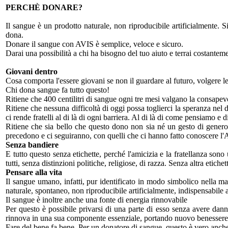
PERCHÈ DONARE?
Il sangue è un prodotto naturale, non riproducibile artificialmente. 
dona.
Donare il sangue con AVIS è semplice, veloce e sicuro.
Darai una possibilità a chi ha bisogno del tuo aiuto e terrai costantemen
Giovani dentro
Cosa comporta l'essere giovani se non il guardare al futuro, volgere le
Chi dona sangue fa tutto questo!
Ritiene che 400 centilitri di sangue ogni tre mesi valgano la consapevo
Ritiene che nessuna difficoltà di oggi possa toglierci la speranza nel
ci rende fratelli al di là di ogni barriera. Al di là di come pensiamo e
Ritiene che sia bello che questo dono non sia né un gesto di genero
precedono e ci seguiranno, con quelli che ci hanno fatto conoscere l'A
Senza bandiere
E tutto questo senza etichette, perché l'amicizia e la fratellanza son
tutti, senza distinzioni politiche, religiose, di razza. Senza altra etichet
Pensare alla vita
Il sangue umano, infatti, pur identificato in modo simbolico nella mag
naturale, spontaneo, non riproducibile artificialmente, indispensabile 
Il sangue è inoltre anche una fonte di energia rinnovabile
Per questo è possibile privarsi di una parte di esso senza avere dan
rinnova in una sua componente essenziale, portando nuovo benessere
Fare del bene fa bene. Per un donatore di sangue, questo è vero anche