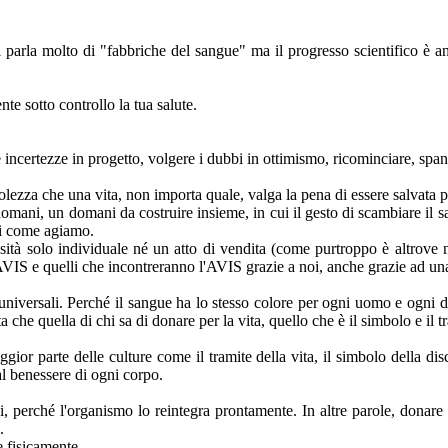
Si parla molto di "fabbriche del sangue" ma il progresso scientifico è 
te sotto controllo la tua salute.
 incertezze in progetto, volgere i dubbi in ottimismo, ricominciare, span
lezza che una vita, non importa quale, valga la pena di essere salvata pe
 domani, un domani da costruire insieme, in cui il gesto di scambiare il 
 di come agiamo.
sità solo individuale né un atto di vendita (come purtroppo è altrove 
VIS e quelli che incontreranno l'AVIS grazie a noi, anche grazie ad una 
o universali. Perché il sangue ha lo stesso colore per ogni uomo e ogni 
ta che quella di chi sa di donare per la vita, quello che è il simbolo e il tr
gior parte delle culture come il tramite della vita, il simbolo della di
al benessere di ogni corpo.
ni, perché l'organismo lo reintegra prontamente. In altre parole, donar
.
 fisicamente.