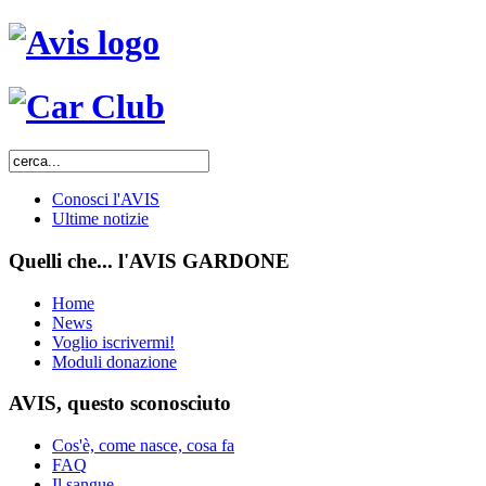
Conosci l'AVIS
Ultime notizie
Quelli che... l'AVIS GARDONE
Home
News
Voglio iscrivermi!
Moduli donazione
AVIS, questo sconosciuto
Cos'è, come nasce, cosa fa
FAQ
Il sangue