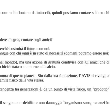
ancora molto lontano da tutto ciò, quindi possiamo contare solo su chi
dere allegria, contare sugli amici?
rché costruirà il futuro con noi.
sangue con chi oggi è in stato di necessità (domani potremo essere noi)
nel mondo), ma una azione di gratuità condivisa con gli amici che ci
biciclettata o a un torneo di calcio.
donna di questo pianeta. Sin dalla sua fondazione, l' AVIS si rivolge a
amite fisico della vita stessa.
scendenza tra generazioni è, da un punto di vista fisico, un "prodotto"
e il sangue non debilita e non danneggia l'organismo sano, ma anzi lo