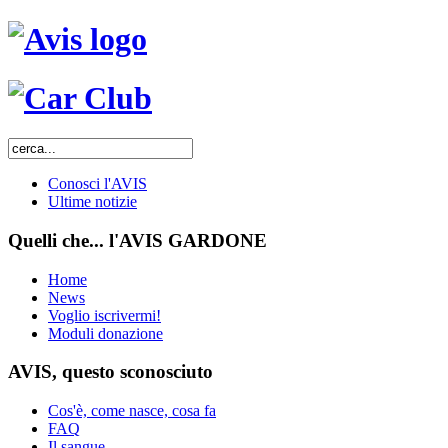
Conosci l'AVIS
Ultime notizie
Quelli che... l'AVIS GARDONE
Home
News
Voglio iscrivermi!
Moduli donazione
AVIS, questo sconosciuto
Cos'è, come nasce, cosa fa
FAQ
Il sangue