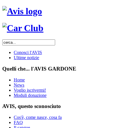
Conosci l'AVIS
Ultime notizie
Quelli che... l'AVIS GARDONE
Home
News
Voglio iscrivermi!
Moduli donazione
AVIS, questo sconosciuto
Cos'è, come nasce, cosa fa
FAQ
Il sangue