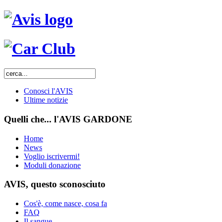
Conosci l'AVIS
Ultime notizie
Quelli che... l'AVIS GARDONE
Home
News
Voglio iscrivermi!
Moduli donazione
AVIS, questo sconosciuto
Cos'è, come nasce, cosa fa
FAQ
Il sangue