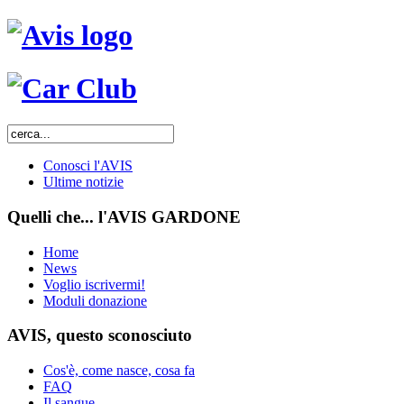
Conosci l'AVIS
Ultime notizie
Quelli che... l'AVIS GARDONE
Home
News
Voglio iscrivermi!
Moduli donazione
AVIS, questo sconosciuto
Cos'è, come nasce, cosa fa
FAQ
Il sangue