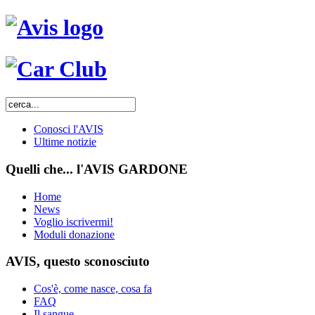
Conosci l'AVIS
Ultime notizie
Quelli che... l'AVIS GARDONE
Home
News
Voglio iscrivermi!
Moduli donazione
AVIS, questo sconosciuto
Cos'è, come nasce, cosa fa
FAQ
Il sangue